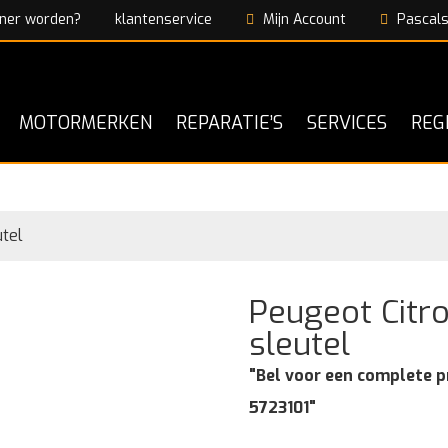
ner worden?
klantenservice
Mijn Account
Pascals
MOTORMERKEN
REPARATIE’S
SERVICES
REG
tel
Peugeot Citr
sleutel
"Bel voor een complete p
5723101"