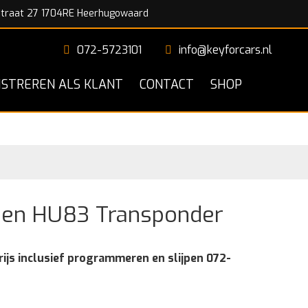
traat 27 1704RE Heerhugowaard
072-5723101
info@keyforcars.nl
ISTREREN ALS KLANT
CONTACT
SHOP
oen HU83 Transponder
rijs inclusief programmeren en slijpen 072-