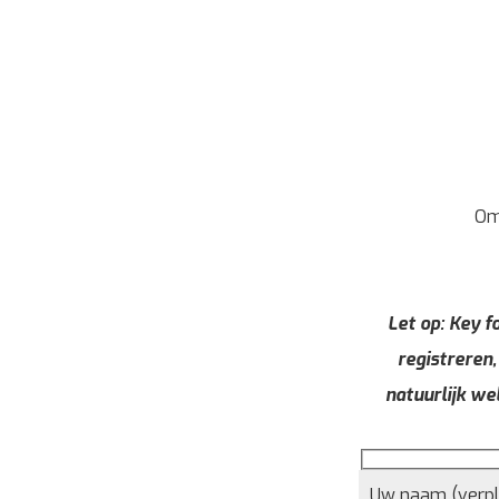
Om
Let op: Key fo
registreren,
natuurlijk we