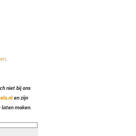
ren
.
ch niet bij ons
els.nl
en zijn
e laten maken.