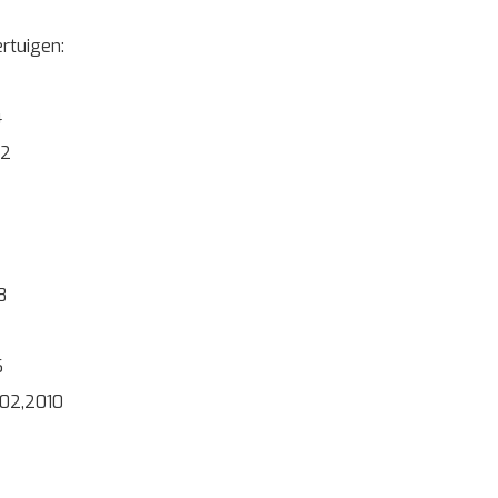
rtuigen:
4
12
8
6
02,2010