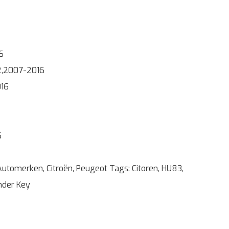
6
02,2007-2016
016
6
Automerken
,
Citroën
,
Peugeot
Tags:
Citoren
,
HU83
,
nder Key