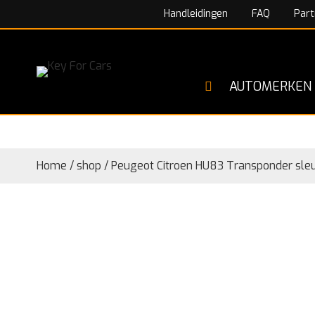
Handleidingen
FAQ
Part
AUTOMERKEN
Home
/
shop
/
Peugeot Citroen HU83 Transponder sleu