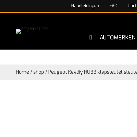
Handleidingen
FAQ
Part
AUTOMERKEN
Home
/
shop
/
Peugeot Keydiy HU83 klapsleutel sleut