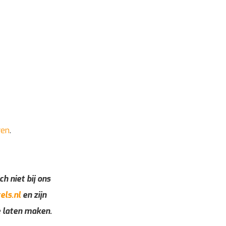
ren
.
ch niet bij ons
els.nl
en zijn
e laten maken.