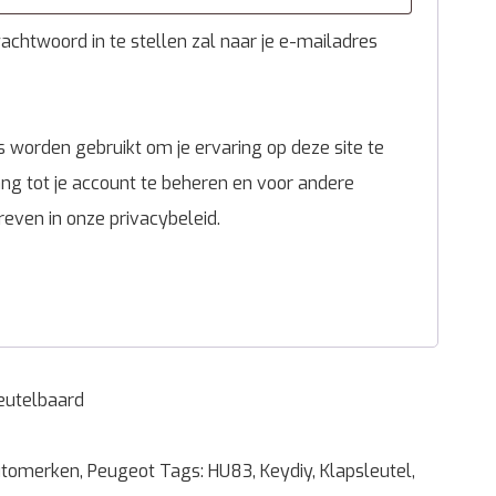
chtwoord in te stellen zal naar je e-mailadres
 worden gebruikt om je ervaring op deze site te
g tot je account te beheren en voor andere
reven in onze
privacybeleid
.
eutelbaard
tomerken
,
Peugeot
Tags:
HU83
,
Keydiy
,
Klapsleutel
,