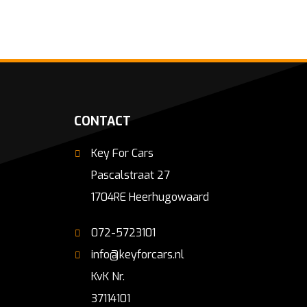
CONTACT
Key For Cars
Pascalstraat 27
1704RE Heerhugowaard
072-5723101
info@keyforcars.nl
KvK Nr.
37114101