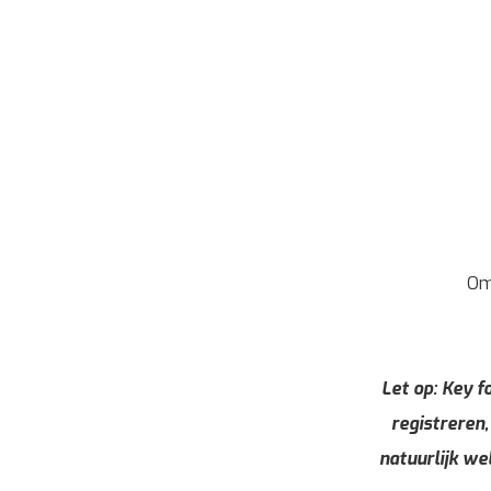
Om
Let op: Key fo
registreren,
natuurlijk we