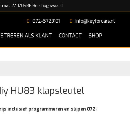
traat 27 1704RE Heerhugowaard
072-5723101
info@keyforcars.nl
ISTREREN ALS KLANT
CONTACT
SHOP
iy HU83 klapsleutel
rijs inclusief programmeren en slijpen 072-