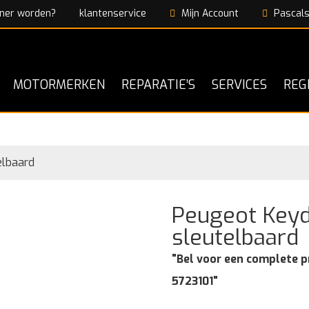
ner worden?
klantenservice
Mijn Account
Pascals
MOTORMERKEN
REPARATIE’S
SERVICES
REG
elbaard
Peugeot Keyd
sleutelbaard
"Bel voor een complete p
5723101"