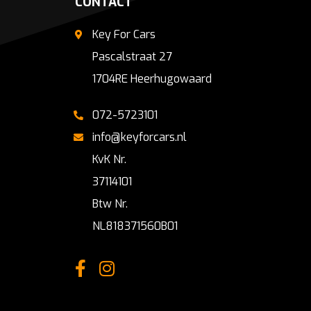
CONTACT
Key For Cars
Pascalstraat 27
1704RE Heerhugowaard
072-5723101
info@keyforcars.nl
KvK Nr.
37114101
Btw Nr.
NL818371560B01