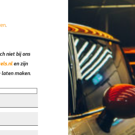
ren
.
ch niet bij ons
els.nl
en zijn
e laten maken.