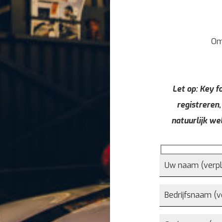
Om
Let op: Key fo
registreren,
natuurlijk we