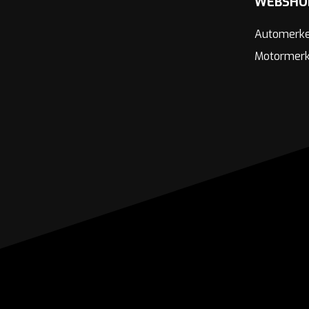
WEBSHO
Automerk
Motormer