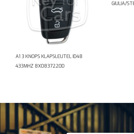
GIULIA/ST
A1 3 KNOPS KLAPSLEUTEL ID48
433MHZ 8X0837220D