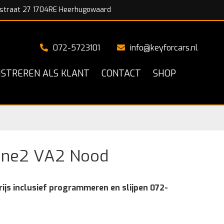
straat 27 1704RE Heerhugowaard
072-5723101
info@keyforcars.nl
ISTREREN ALS KLANT
CONTACT
SHOP
ane2 VA2 Nood
rijs inclusief programmeren en slijpen 072-