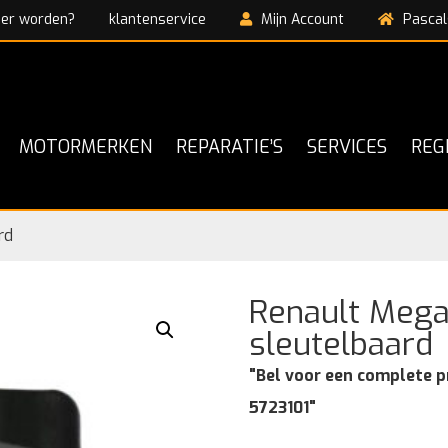
ner worden?
klantenservice
Mijn Account
Pascal
MOTORMERKEN
REPARATIE’S
SERVICES
REG
rd
Renault Meg
sleutelbaard
"Bel voor een complete p
5723101"