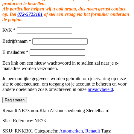
producten te bestellen.
Als particulier helpen wij u ook graag, dus neem gerust contact
op. Bel
072-5723101
of stel een vraag via het formulier onderaan
de pagina.
KvK
*
Bedrijfsnaam
*
E-mailadres
*
Een link om een nieuw wachtwoord in te stellen zal naar je e-
mailadres worden verzonden.
Je persoonlijke gegevens worden gebruikt om je ervaring op deze
site te ondersteunen, om toegang tot je account te beheren en voor
andere doeleinden zoals omschreven in onze
privacybeleid
.
Registreren
Renault NE73 non-Klap Afstandsbediening Sleutelbaard
Silca Reference: NE73
SKU:
RNKB01
Categorieën:
Automerken
,
Renault
Tags: