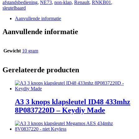
afstandsbediening
,
NE73
,
non-klap
,
Renault
,
RNKB01
,
sleutelbaard
Aanvullende informatie
Aanvullende informatie
Gewicht
10 gram
Gerelateerde producten
A3 3 knops klapsleutel ID48 433mhz
8P0837220D – Keydiy Made