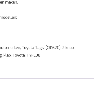
pen maken,
 modellen:
Automerken
,
Toyota
Tags:
(CR1620)
,
2 knop
,
ng
,
klap
,
Toyota
,
TYRC38