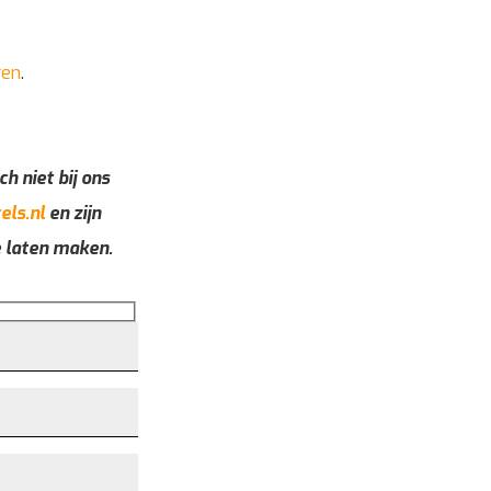
ren
.
ch niet bij ons
els.nl
en zijn
e laten maken.