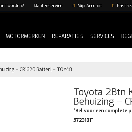
ner worden?
klantenservice
Mijn Account
Pascals
MOTORMERKEN
REPARATIE’S
SERVICES
REG
huizing – CR1620 Batterij – TOY48
Toyota 2Btn 
Behuizing – C
"Bel voor een complete p
5723101"