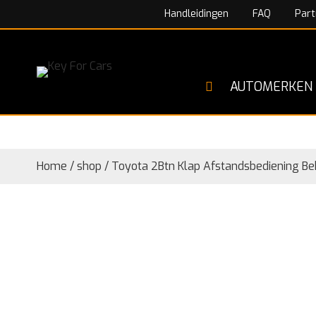
Handleidingen
FAQ
Part
AUTOMERKEN
Home
/
shop
/
Toyota 2Btn Klap Afstandsbediening Be