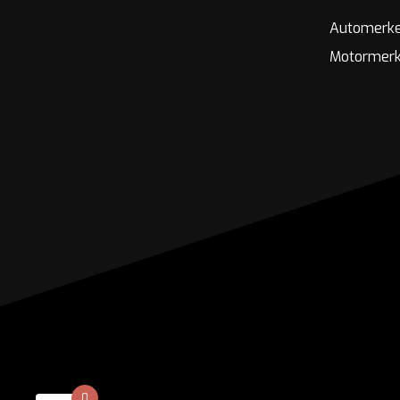
Automerk
Motormer
0