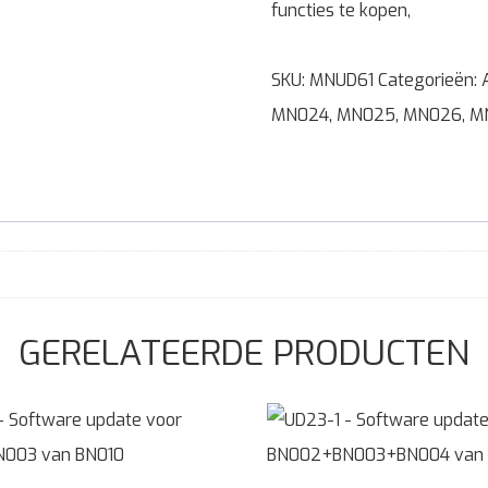
functies te kopen,
SKU:
MNUD61
Categorieën:
MN024
,
MN025
,
MN026
,
M
GERELATEERDE PRODUCTEN