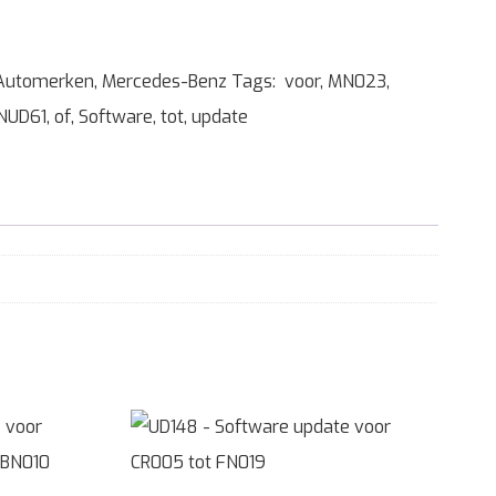
Automerken
,
Mercedes-Benz
Tags:
voor
,
MN023
,
NUD61
,
of
,
Software
,
tot
,
update