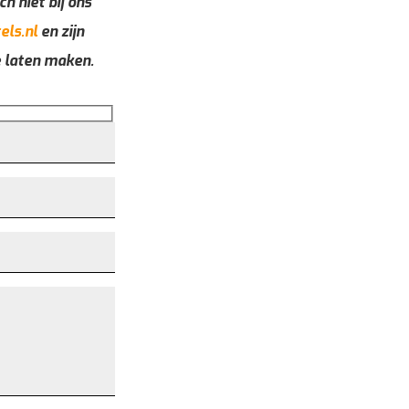
ch niet bij ons
els.nl
en zijn
e laten maken.