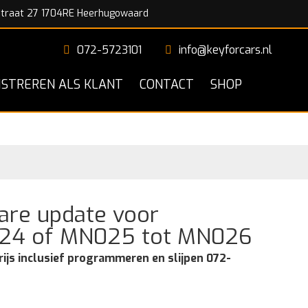
traat 27 1704RE Heerhugowaard
072-5723101
info@keyforcars.nl
ISTREREN ALS KLANT
CONTACT
SHOP
are update voor
4 of MN025 tot MN026
rijs inclusief programmeren en slijpen 072-