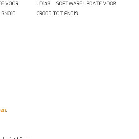
TE VOOR
UD148 – SOFTWARE UPDATE VOOR
 BN010
CR005 TOT FN019
ren
.