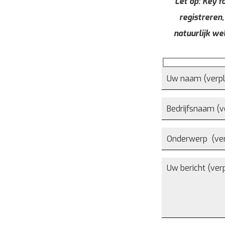
Let op: Key fo
registreren,
natuurlijk we