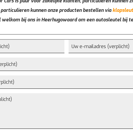
r Cars is puur voor zakelijke klanten, particulieren kunnen zi
 particulieren kunnen onze producten bestellen via
klapsleut
l welkom bij ons in Heerhugowaard om een autosleutel bij t