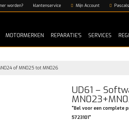
ner worden?
klantenservice
Mijn Account
Pascals
MOTORMERKEN
REPARATIE’S
SERVICES
REG
MN024 of MN025 tot MN026
UD61 – Softw
MN023+MN02
"Bel voor een complete p
5723101"