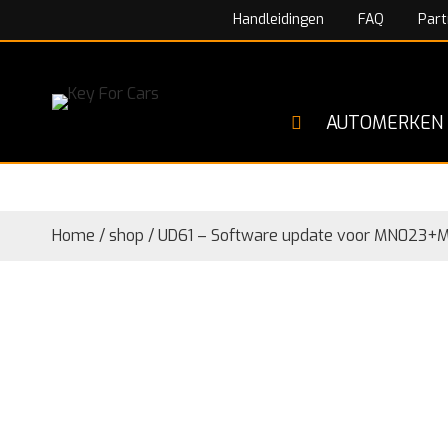
Handleidingen
FAQ
Part
AUTOMERKEN
Home
/
shop
/
UD61 – Software update voor MN023+