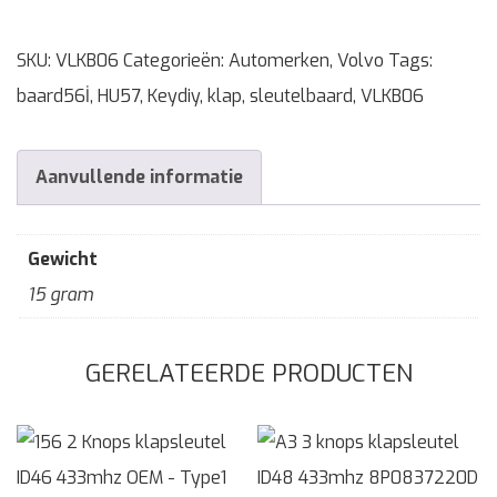
SKU:
VLKB06
Categorieën:
Automerken
,
Volvo
Tags:
baard56İ
,
HU57
,
Keydiy
,
klap
,
sleutelbaard
,
VLKB06
Aanvullende informatie
Gewicht
15 gram
GERELATEERDE PRODUCTEN