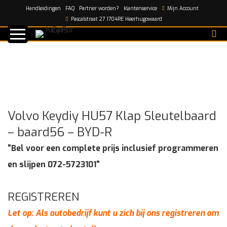
Handleidingen
FAQ
Partner worden?
klantenservice
Mijn Account
Home
/
shop
/
Volvo Keydiy HU57 Klap Sleutelbaard –
Pascalstraat 27 1704RE Heerhugowaard
baard56 – BYD-R
Volvo Keydiy HU57 Klap Sleutelbaard
– baard56 – BYD-R
"Bel voor een complete prijs inclusief programmeren
en slijpen 072-5723101"
REGISTREREN
Let op: Als autobedrijf kunt u zich bij ons registreren om