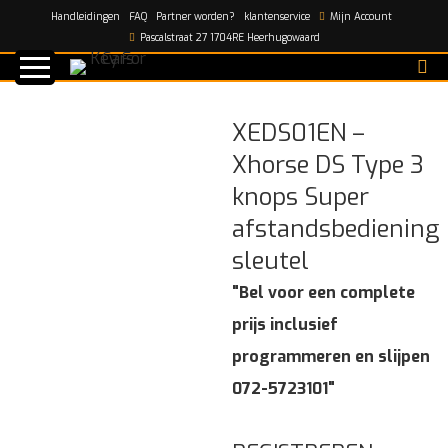
Handleidingen
FAQ
Partner worden?
klantenservice
Mijn Account
Home
/
shop
/
XEDS01EN – Xhorse DS Type 3 knops Super
Pascalstraat 27 1704RE Heerhugowaard
afstandsbediening sleutel
XEDS01EN –
Xhorse DS Type 3
knops Super
afstandsbediening
sleutel
"Bel voor een complete
prijs inclusief
programmeren en slijpen
072-5723101"