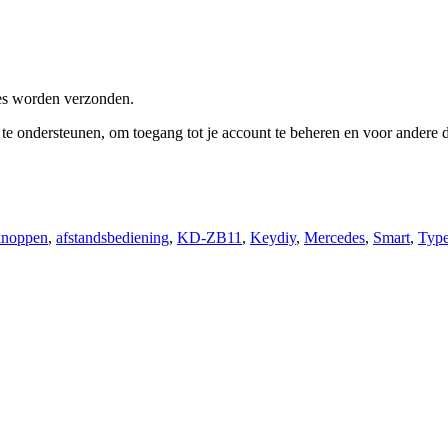
res worden verzonden.
e te ondersteunen, om toegang tot je account te beheren en voor andere
knoppen
,
afstandsbediening
,
KD-ZB11
,
Keydiy
,
Mercedes
,
Smart
,
Typ