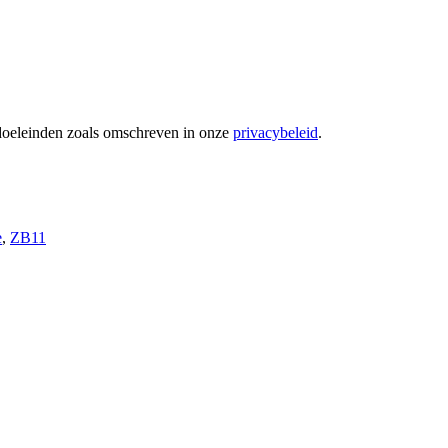
 doeleinden zoals omschreven in onze
privacybeleid
.
e
,
ZB11