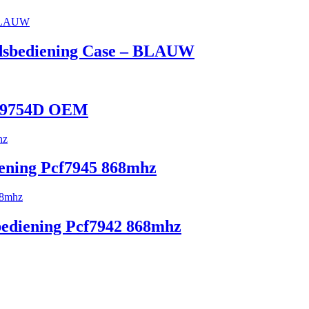
ndsbediening Case – BLAUW
959754D OEM
ening Pcf7945 868mhz
bediening Pcf7942 868mhz