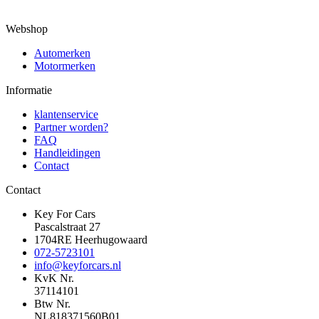
Webshop
Automerken
Motormerken
Informatie
klantenservice
Partner worden?
FAQ
Handleidingen
Contact
Contact
Key For Cars
Pascalstraat 27
1704RE Heerhugowaard
072-5723101
info@keyforcars.nl
KvK Nr.
37114101
Btw Nr.
NL818371560B01