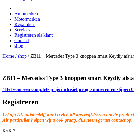
Automerken
Motormerken
Reparatie’s
Services
Registreren als klant
Contact
shop
Home
/
shop
/
ZB11 – Mercedes Type 3 knoppen smart Keydiy afsta
ZB11 – Mercedes Type 3 knoppen smart Keydiy afst
"Bel voor een complete prijs inclusief programmeren en slijpen
Registreren
Let op: Als autobedrijf kunt u zich bij ons registreren om de product
Als particulier helpen wij u ook graag, dus neem gerust contact op.
KvK
*