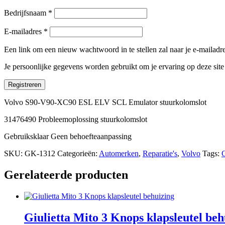
Bedrijfsnaam
*
E-mailadres
*
Een link om een nieuw wachtwoord in te stellen zal naar je e-mailad
Je persoonlijke gegevens worden gebruikt om je ervaring op deze sit
Registreren
Volvo S90-V90-XC90 ESL ELV SCL Emulator stuurkolomslot
31476490 Probleemoplossing stuurkolomslot
Gebruiksklaar Geen behoefteaanpassing
SKU:
GK-1312
Categorieën:
Automerken
,
Reparatie's
,
Volvo
Tags:
Gerelateerde producten
Giulietta Mito 3 Knops klapsleutel beh