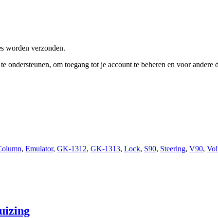
res worden verzonden.
e te ondersteunen, om toegang tot je account te beheren en voor andere
Column
,
Emulator
,
GK-1312
,
GK-1313
,
Lock
,
S90
,
Steering
,
V90
,
Vol
uizing