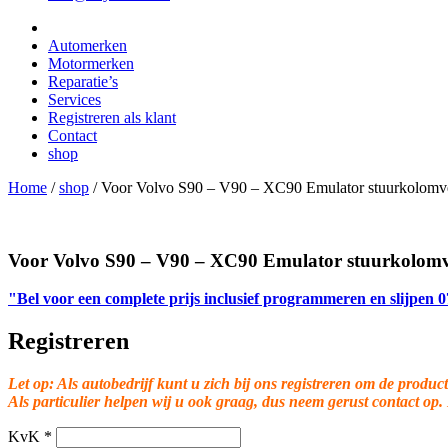
Automerken
Motormerken
Reparatie’s
Services
Registreren als klant
Contact
shop
Home
/
shop
/
Voor Volvo S90 – V90 – XC90 Emulator stuurkolomv
Voor Volvo S90 – V90 – XC90 Emulator stuurkolomv
"Bel voor een complete prijs inclusief programmeren en slijpen
Registreren
Let op: Als autobedrijf kunt u zich bij ons registreren om de product
Als particulier helpen wij u ook graag, dus neem gerust contact op.
KvK
*