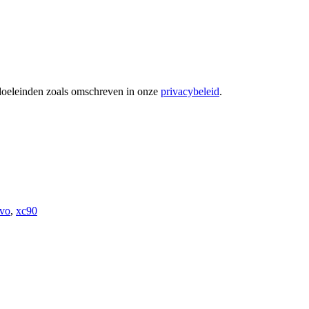
 doeleinden zoals omschreven in onze
privacybeleid
.
vo
,
xc90