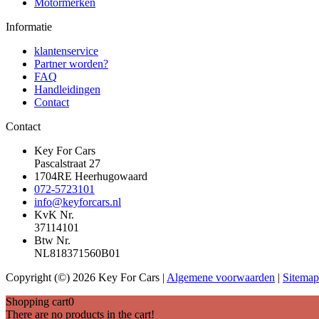
Motormerken
Informatie
klantenservice
Partner worden?
FAQ
Handleidingen
Contact
Contact
Key For Cars
Pascalstraat 27
1704RE Heerhugowaard
072-5723101
info@keyforcars.nl
KvK Nr.
37114101
Btw Nr.
NL818371560B01
Copyright (©) 2026 Key For Cars |
Algemene voorwaarden
|
Sitemap
Shopping cart
0
There are no products in the cart!