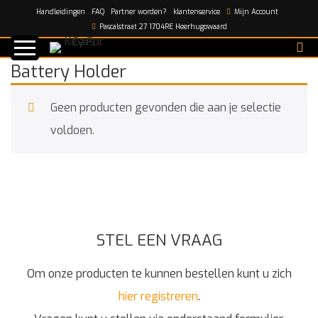
Handleidingen
FAQ
Partner worden?
klantenservice
Mijn Account
Home
/
Battery Holder
Pascalstraat 27 1704RE Heerhugowaard
Battery Holder
Geen producten gevonden die aan je selectie
voldoen.
STEL EEN VRAAG
Om onze producten te kunnen bestellen kunt u zich
hier registreren
.