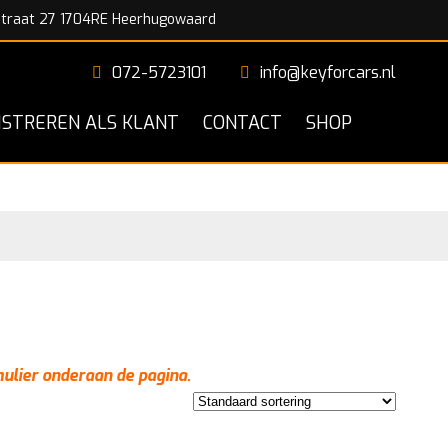
traat 27 1704RE Heerhugowaard
072-5723101
info@keyforcars.nl
ISTREREN ALS KLANT
CONTACT
SHOP
mulier onderaan de pagina.