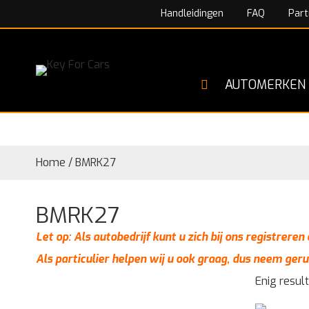
Handleidingen
FAQ
Part
AUTOMERKEN
Home
/
BMRK27
BMRK27
Let op: Als autobedrijf kunt u zich bij ons registrere
Als particulier helpen wij u ook graag, dus neem geru
Enig resul