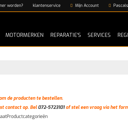
ner worden?
klantenservice
Mijn Account
Pascals
MOTORMERKEN
REPARATIE’S
SERVICES
REG
n om de producten te bestellen.
st contact op. Bel
072-5723101
of stel een vraag via het for
taat
Productcategorieën