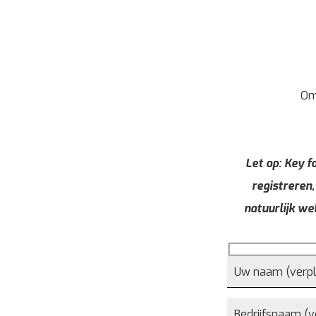
Om
Let op: Key fo
registreren,
natuurlijk we