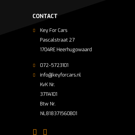
CONTACT
Key For Cars
Pascalstraat 27
1704RE Heerhugowaard
072-5723101
info@keyforcars.nl
KvK Nr.
37114101
Btw Nr.
NL818371560B01