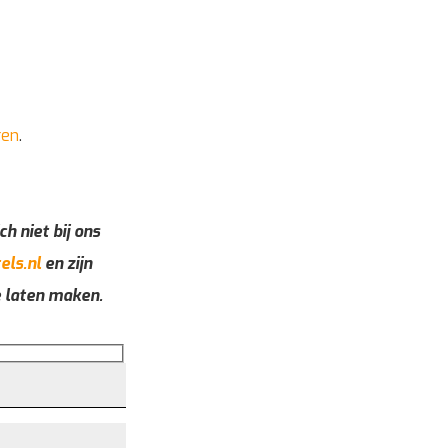
ren
.
ch niet bij ons
els.nl
en zijn
e laten maken.